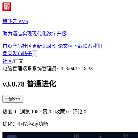
鲸飞云 PMS
助力酒店实现现代化数字升级
首页
产品
社区
更新记录/讨论
文档
下载
联系我们
登录
发布帖子
社区
/
正文
电脑管理端
系
系统管理员
·
2023/04/17 18:38
v3.0.78 普通进化
一键分享
热度
0
· 浏览
198
· 赞
0
· 收藏
0
· 评论
0
优化：小程序diy功能