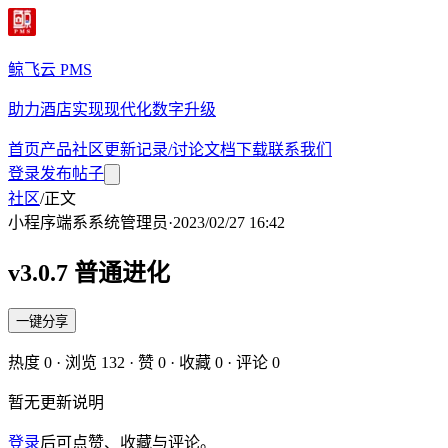
鲸飞云 PMS
助力酒店实现现代化数字升级
首页
产品
社区
更新记录/讨论
文档
下载
联系我们
登录
发布帖子
社区
/
正文
小程序端
系
系统管理员
·
2023/02/27 16:42
v3.0.7 普通进化
一键分享
热度
0
· 浏览
132
· 赞
0
· 收藏
0
· 评论
0
暂无更新说明
登录
后可点赞、收藏与评论。