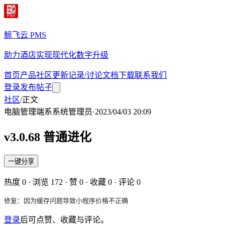
鲸飞云 PMS
助力酒店实现现代化数字升级
首页
产品
社区
更新记录/讨论
文档
下载
联系我们
登录
发布帖子
社区
/
正文
电脑管理端
系
系统管理员
·
2023/04/03 20:09
v3.0.68 普通进化
一键分享
热度
0
· 浏览
172
· 赞
0
· 收藏
0
· 评论
0
修复：因为缓存问题导致小程序价格不正确
登录
后可点赞、收藏与评论。