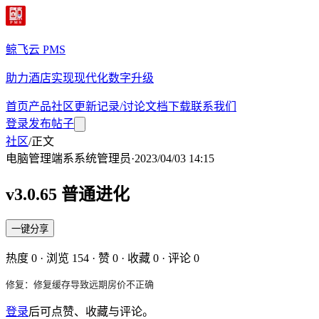
鲸飞云 PMS
助力酒店实现现代化数字升级
首页
产品
社区
更新记录/讨论
文档
下载
联系我们
登录
发布帖子
社区
/
正文
电脑管理端
系
系统管理员
·
2023/04/03 14:15
v3.0.65 普通进化
一键分享
热度
0
· 浏览
154
· 赞
0
· 收藏
0
· 评论
0
修复：修复缓存导致远期房价不正确
登录
后可点赞、收藏与评论。