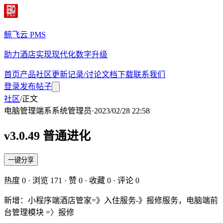
鲸飞云 PMS
助力酒店实现现代化数字升级
首页
产品
社区
更新记录/讨论
文档
下载
联系我们
登录
发布帖子
社区
/
正文
电脑管理端
系
系统管理员
·
2023/02/28 22:58
v3.0.49 普通进化
一键分享
热度
0
· 浏览
171
· 赞
0
· 收藏
0
· 评论
0
新增：小程序端酒店管家=》入住服务-》报修服务，电脑端前
台管理模块 =〉报修