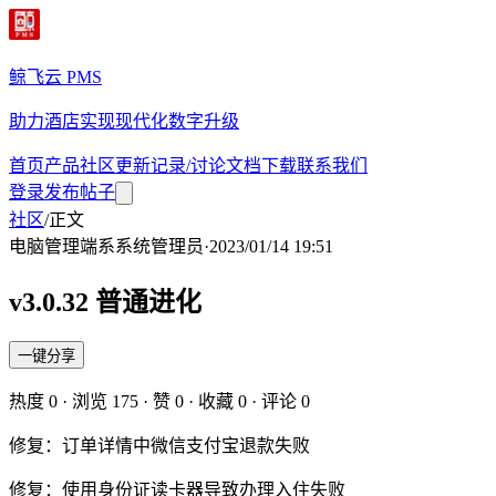
鲸飞云 PMS
助力酒店实现现代化数字升级
首页
产品
社区
更新记录/讨论
文档
下载
联系我们
登录
发布帖子
社区
/
正文
电脑管理端
系
系统管理员
·
2023/01/14 19:51
v3.0.32 普通进化
一键分享
热度
0
· 浏览
175
· 赞
0
· 收藏
0
· 评论
0
修复：订单详情中微信支付宝退款失败
修复：使用身份证读卡器导致办理入住失败