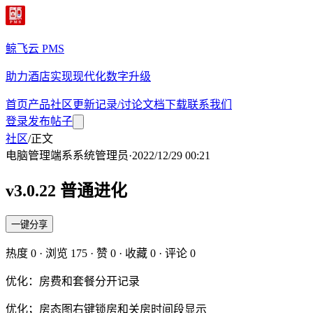
鲸飞云 PMS
助力酒店实现现代化数字升级
首页
产品
社区
更新记录/讨论
文档
下载
联系我们
登录
发布帖子
社区
/
正文
电脑管理端
系
系统管理员
·
2022/12/29 00:21
v3.0.22 普通进化
一键分享
热度
0
· 浏览
175
· 赞
0
· 收藏
0
· 评论
0
优化：房费和套餐分开记录
优化；房态图右键锁房和关房时间段显示