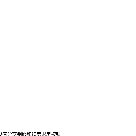
没有分享钥匙和续房退房按钮