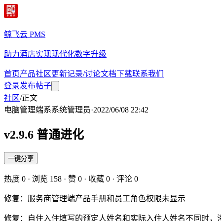
鲸飞云 PMS
助力酒店实现现代化数字升级
首页
产品
社区
更新记录/讨论
文档
下载
联系我们
登录
发布帖子
社区
/
正文
电脑管理端
系
系统管理员
·
2022/06/08 22:42
v2.9.6 普通进化
一键分享
热度
0
· 浏览
158
· 赞
0
· 收藏
0
· 评论
0
修复：服务商管理端产品手册和员工角色权限未显示
修复：自住入住填写的预定人姓名和实际入住人姓名不同时，