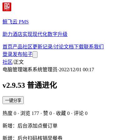
鲸飞云 PMS
助力酒店实现现代化数字升级
首页
产品
社区
更新记录/讨论
文档
下载
联系我们
登录
发布帖子
社区
/
正文
电脑管理端
系
系统管理员
·
2022/12/01 00:17
v2.9.53 普通进化
一键分享
热度
0
· 浏览
177
· 赞
0
· 收藏
0
· 评论
0
新增：后台添加点餐订单
新增：后台扫码核销早餐券