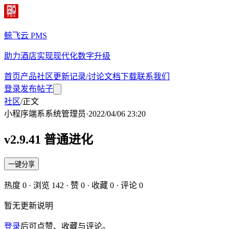
鲸飞云 PMS
助力酒店实现现代化数字升级
首页
产品
社区
更新记录/讨论
文档
下载
联系我们
登录
发布帖子
社区
/
正文
小程序端
系
系统管理员
·
2022/04/06 23:20
v2.9.41 普通进化
一键分享
热度
0
· 浏览
142
· 赞
0
· 收藏
0
· 评论
0
暂无更新说明
登录
后可点赞、收藏与评论。