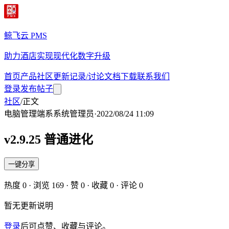
鲸飞云 PMS
助力酒店实现现代化数字升级
首页
产品
社区
更新记录/讨论
文档
下载
联系我们
登录
发布帖子
社区
/
正文
电脑管理端
系
系统管理员
·
2022/08/24 11:09
v2.9.25 普通进化
一键分享
热度
0
· 浏览
169
· 赞
0
· 收藏
0
· 评论
0
暂无更新说明
登录
后可点赞、收藏与评论。