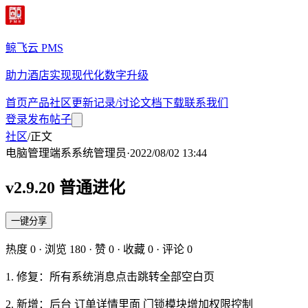
鲸飞云 PMS
助力酒店实现现代化数字升级
首页
产品
社区
更新记录/讨论
文档
下载
联系我们
登录
发布帖子
社区
/
正文
电脑管理端
系
系统管理员
·
2022/08/02 13:44
v2.9.20 普通进化
一键分享
热度
0
· 浏览
180
· 赞
0
· 收藏
0
· 评论
0
1. 修复：所有系统消息点击跳转全部空白页
2. 新增：后台 订单详情里面 门锁模块增加权限控制