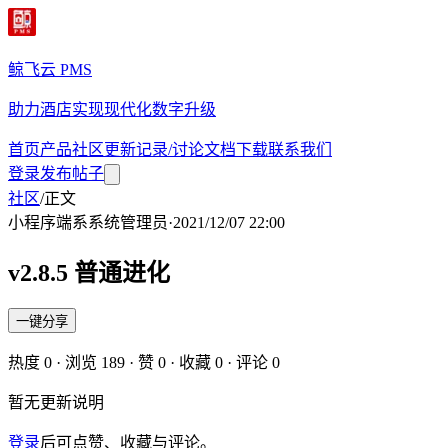
鲸飞云 PMS
助力酒店实现现代化数字升级
首页
产品
社区
更新记录/讨论
文档
下载
联系我们
登录
发布帖子
社区
/
正文
小程序端
系
系统管理员
·
2021/12/07 22:00
v2.8.5 普通进化
一键分享
热度
0
· 浏览
189
· 赞
0
· 收藏
0
· 评论
0
暂无更新说明
登录
后可点赞、收藏与评论。