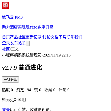
鲸飞云 PMS
助力酒店实现现代化数字升级
首页
产品
社区
更新记录/讨论
文档
下载
联系我们
登录
发布帖子
社区
/
正文
小程序端
系
系统管理员
·
2021/11/19 22:15
v2.7.9 普通进化
一键分享
热度
0
· 浏览
194
· 赞
0
· 收藏
0
· 评论
0
暂无更新说明
登录
后可点赞、收藏与评论。