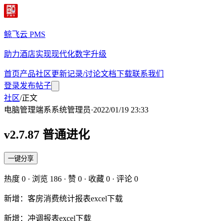
鲸飞云 PMS
助力酒店实现现代化数字升级
首页
产品
社区
更新记录/讨论
文档
下载
联系我们
登录
发布帖子
社区
/
正文
电脑管理端
系
系统管理员
·
2022/01/19 23:33
v2.7.87 普通进化
一键分享
热度
0
· 浏览
186
· 赞
0
· 收藏
0
· 评论
0
新增：客房消费统计报表excel下载
新增：冲调报表excel下载