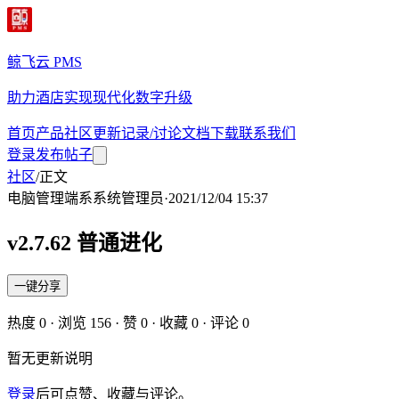
鲸飞云 PMS
助力酒店实现现代化数字升级
首页
产品
社区
更新记录/讨论
文档
下载
联系我们
登录
发布帖子
社区
/
正文
电脑管理端
系
系统管理员
·
2021/12/04 15:37
v2.7.62 普通进化
一键分享
热度
0
· 浏览
156
· 赞
0
· 收藏
0
· 评论
0
暂无更新说明
登录
后可点赞、收藏与评论。