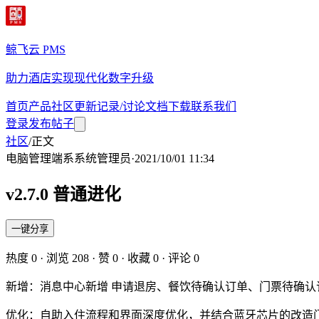
鲸飞云 PMS
助力酒店实现现代化数字升级
首页
产品
社区
更新记录/讨论
文档
下载
联系我们
登录
发布帖子
社区
/
正文
电脑管理端
系
系统管理员
·
2021/10/01 11:34
v2.7.0 普通进化
一键分享
热度
0
· 浏览
208
· 赞
0
· 收藏
0
· 评论
0
新增：消息中心新增 申请退房、餐饮待确认订单、门票待确认
优化：自助入住流程和界面深度优化，并结合蓝牙芯片的改造