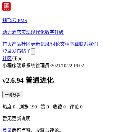
鲸飞云 PMS
助力酒店实现现代化数字升级
首页
产品
社区
更新记录/讨论
文档
下载
联系我们
登录
发布帖子
社区
/
正文
小程序端
系
系统管理员
·
2021/10/22 19:02
v2.6.94 普通进化
一键分享
热度
0
· 浏览
190
· 赞
0
· 收藏
0
· 评论
0
暂无更新说明
登录
后可点赞、收藏与评论。