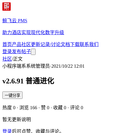
鲸飞云 PMS
助力酒店实现现代化数字升级
首页
产品
社区
更新记录/讨论
文档
下载
联系我们
登录
发布帖子
社区
/
正文
小程序端
系
系统管理员
·
2021/10/22 12:01
v2.6.91 普通进化
一键分享
热度
0
· 浏览
166
· 赞
0
· 收藏
0
· 评论
0
暂无更新说明
登录
后可点赞、收藏与评论。