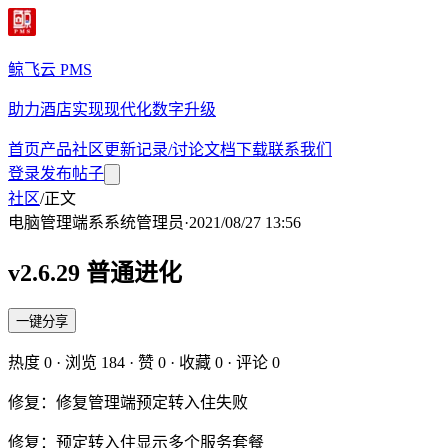
鲸飞云 PMS
助力酒店实现现代化数字升级
首页
产品
社区
更新记录/讨论
文档
下载
联系我们
登录
发布帖子
社区
/
正文
电脑管理端
系
系统管理员
·
2021/08/27 13:56
v2.6.29 普通进化
一键分享
热度
0
· 浏览
184
· 赞
0
· 收藏
0
· 评论
0
修复：修复管理端预定转入住失败
修复：预定转入住显示多个服务套餐