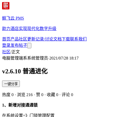
鲸飞云 PMS
助力酒店实现现代化数字升级
首页
产品
社区
更新记录/讨论
文档
下载
联系我们
登录
发布帖子
社区
/
正文
电脑管理端
系
系统管理员
·
2021/07/28 18:17
v2.6.10 普通进化
一键分享
热度
0
· 浏览
216
· 赞
0
· 收藏
0
· 评论
0
1、新增对接通通锁
在系统设置=》门锁管理配置