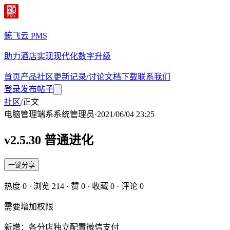
鲸飞云 PMS
助力酒店实现现代化数字升级
首页
产品
社区
更新记录/讨论
文档
下载
联系我们
登录
发布帖子
社区
/
正文
电脑管理端
系
系统管理员
·
2021/06/04 23:25
v2.5.30 普通进化
一键分享
热度
0
· 浏览
214
· 赞
0
· 收藏
0
· 评论
0
需要增加权限
新增：各分店独立配置微信支付