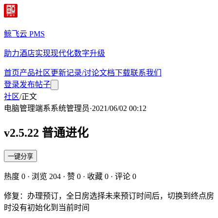
鲸飞云 PMS
助力酒店实现现代化数字升级
首页
产品
社区
更新记录/讨论
文档
下载
联系我们
登录
发布帖子
社区
/
正文
电脑管理端
系
系统管理员
·
2021/06/02 00:12
v2.5.22 普通进化
一键分享
热度
0
· 浏览
204
· 赞
0
· 收藏
0
· 评论
0
修复：办理预订，全日房选择未来预订时间后，切换到终点房
时没有初始化到当前时间