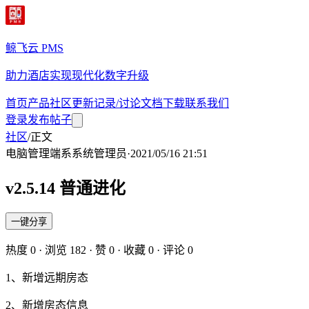
鲸飞云 PMS
助力酒店实现现代化数字升级
首页
产品
社区
更新记录/讨论
文档
下载
联系我们
登录
发布帖子
社区
/
正文
电脑管理端
系
系统管理员
·
2021/05/16 21:51
v2.5.14 普通进化
一键分享
热度
0
· 浏览
182
· 赞
0
· 收藏
0
· 评论
0
1、新增远期房态
2、新增房态信息