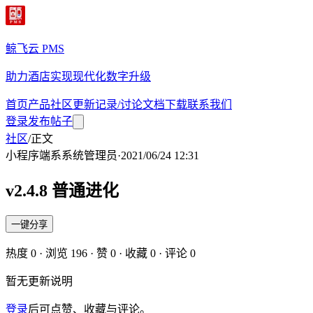
鲸飞云 PMS
助力酒店实现现代化数字升级
首页
产品
社区
更新记录/讨论
文档
下载
联系我们
登录
发布帖子
社区
/
正文
小程序端
系
系统管理员
·
2021/06/24 12:31
v2.4.8 普通进化
一键分享
热度
0
· 浏览
196
· 赞
0
· 收藏
0
· 评论
0
暂无更新说明
登录
后可点赞、收藏与评论。