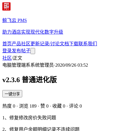
鲸飞云 PMS
助力酒店实现现代化数字升级
首页
产品
社区
更新记录/讨论
文档
下载
联系我们
登录
发布帖子
社区
/
正文
电脑管理端
系
系统管理员
·
2020/09/26 03:52
v2.3.6 普通进化版
一键分享
热度
0
· 浏览
189
· 赞
0
· 收藏
0
· 评论
0
1、修复修改房价失败问题
2、修复用户余额明细记录不连续问题