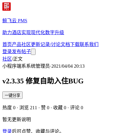
鲸飞云 PMS
助力酒店实现现代化数字升级
首页
产品
社区
更新记录/讨论
文档
下载
联系我们
登录
发布帖子
社区
/
正文
小程序端
系
系统管理员
·
2021/04/04 20:13
v2.3.35 修复自助入住BUG
一键分享
热度
0
· 浏览
211
· 赞
0
· 收藏
0
· 评论
0
暂无更新说明
登录
后可点赞、收藏与评论。