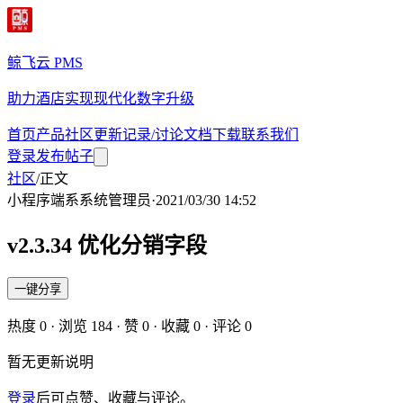
鲸飞云 PMS
助力酒店实现现代化数字升级
首页
产品
社区
更新记录/讨论
文档
下载
联系我们
登录
发布帖子
社区
/
正文
小程序端
系
系统管理员
·
2021/03/30 14:52
v2.3.34 优化分销字段
一键分享
热度
0
· 浏览
184
· 赞
0
· 收藏
0
· 评论
0
暂无更新说明
登录
后可点赞、收藏与评论。