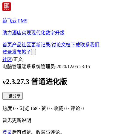
鲸飞云 PMS
助力酒店实现现代化数字升级
首页
产品
社区
更新记录/讨论
文档
下载
联系我们
登录
发布帖子
社区
/
正文
电脑管理端
系
系统管理员
·
2020/12/05 23:15
v2.3.27.3 普通进化版
一键分享
热度
0
· 浏览
168
· 赞
0
· 收藏
0
· 评论
0
暂无更新说明
登录
后可点赞、收藏与评论。