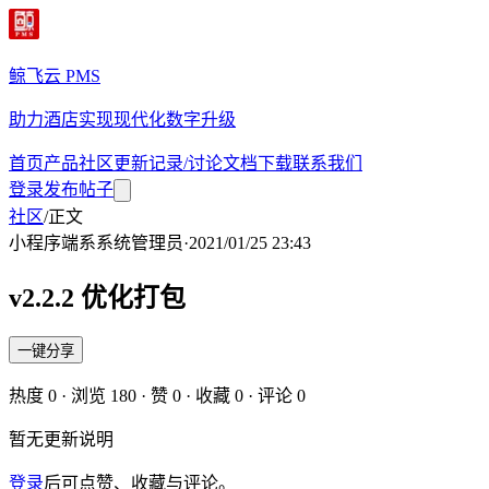
鲸飞云 PMS
助力酒店实现现代化数字升级
首页
产品
社区
更新记录/讨论
文档
下载
联系我们
登录
发布帖子
社区
/
正文
小程序端
系
系统管理员
·
2021/01/25 23:43
v2.2.2 优化打包
一键分享
热度
0
· 浏览
180
· 赞
0
· 收藏
0
· 评论
0
暂无更新说明
登录
后可点赞、收藏与评论。