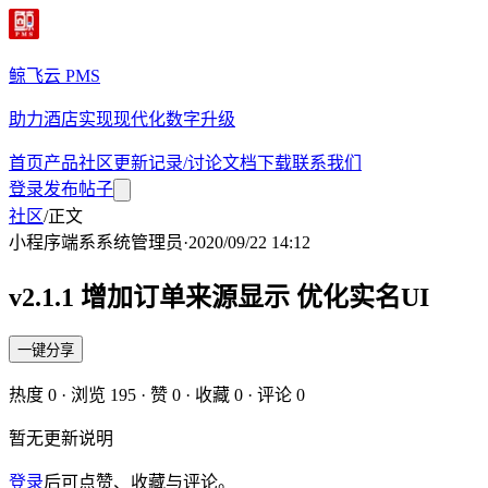
鲸飞云 PMS
助力酒店实现现代化数字升级
首页
产品
社区
更新记录/讨论
文档
下载
联系我们
登录
发布帖子
社区
/
正文
小程序端
系
系统管理员
·
2020/09/22 14:12
v2.1.1 增加订单来源显示 优化实名UI
一键分享
热度
0
· 浏览
195
· 赞
0
· 收藏
0
· 评论
0
暂无更新说明
登录
后可点赞、收藏与评论。