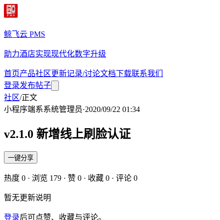
鲸飞云 PMS
助力酒店实现现代化数字升级
首页
产品
社区
更新记录/讨论
文档
下载
联系我们
登录
发布帖子
社区
/
正文
小程序端
系
系统管理员
·
2020/09/22 01:34
v2.1.0 新增线上刷脸认证
一键分享
热度
0
· 浏览
179
· 赞
0
· 收藏
0
· 评论
0
暂无更新说明
登录
后可点赞、收藏与评论。