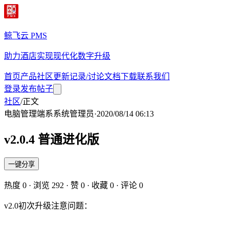
鲸飞云 PMS
助力酒店实现现代化数字升级
首页
产品
社区
更新记录/讨论
文档
下载
联系我们
登录
发布帖子
社区
/
正文
电脑管理端
系
系统管理员
·
2020/08/14 06:13
v2.0.4 普通进化版
一键分享
热度
0
· 浏览
292
· 赞
0
· 收藏
0
· 评论
0
v2.0初次升级注意问题：