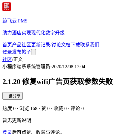
鲸飞云 PMS
助力酒店实现现代化数字升级
首页
产品
社区
更新记录/讨论
文档
下载
联系我们
登录
发布帖子
社区
/
正文
小程序端
系
系统管理员
·
2020/12/08 17:04
2.1.20 修复wifi广告页获取参数失败
一键分享
热度
0
· 浏览
168
· 赞
0
· 收藏
0
· 评论
0
暂无更新说明
登录
后可点赞、收藏与评论。