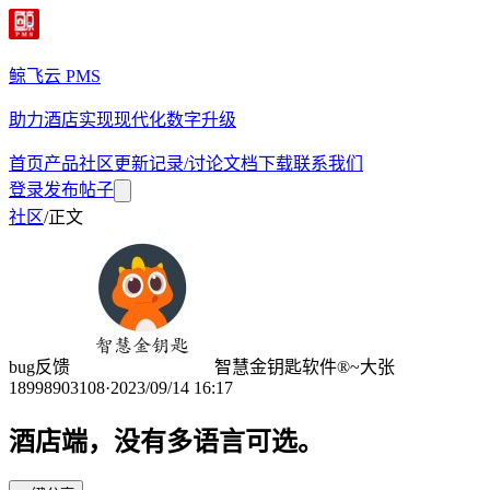
鲸飞云 PMS
助力酒店实现现代化数字升级
首页
产品
社区
更新记录/讨论
文档
下载
联系我们
登录
发布帖子
社区
/
正文
bug反馈
智慧金钥匙软件®~大张
18998903108
·
2023/09/14 16:17
酒店端，没有多语言可选。