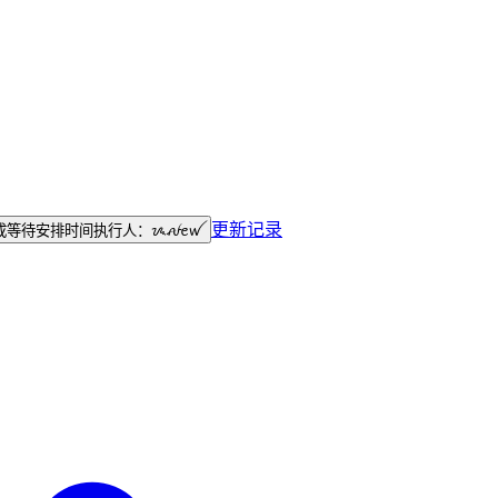
更新记录
成
等待安排时间
执行人：
ᝰꫛꫀꪝ