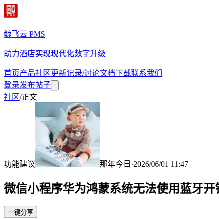
鲸飞云 PMS
助力酒店实现现代化数字升级
首页
产品
社区
更新记录/讨论
文档
下载
联系我们
登录
发布帖子
社区
/
正文
功能建议
那年今日
·
2026/06/01 11:47
微信小程序华为鸿蒙系统无法使用蓝牙开
一键分享