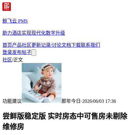
鲸飞云 PMS
助力酒店实现现代化数字升级
首页
产品
社区
更新记录/讨论
文档
下载
联系我们
登录
发布帖子
社区
/
正文
功能建议
那年今日
·
2026/06/03 17:36
尝鲜版稳定版 实时房态中可售房未剔除
维修房