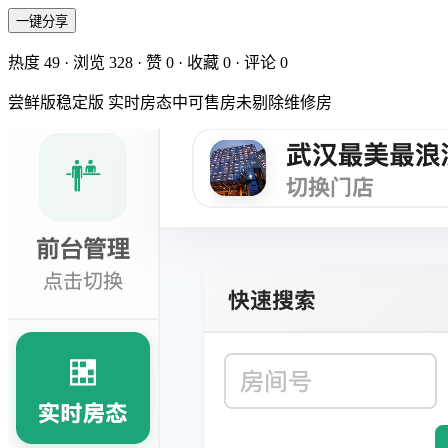
一键分享
热度
49
· 浏览
328
· 赞
0
· 收藏
0
· 评论
0
尝鲜版稳定版 实时房态中可售房未剔除维修房