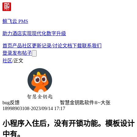
鲸飞云 PMS
助力酒店实现现代化数字升级
首页
产品
社区
更新记录/讨论
文档
下载
联系我们
登录
发布帖子
社区
/
正文
bug反馈
智慧金钥匙软件®~大张
18998903108
·
2023/09/14 17:17
小程序入住后，没有开锁功能。模板设计
中有。