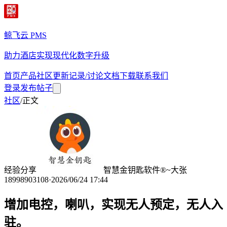
鲸飞云 PMS
助力酒店实现现代化数字升级
首页
产品
社区
更新记录/讨论
文档
下载
联系我们
登录
发布帖子
社区
/
正文
经验分享
智慧金钥匙软件®~大张
18998903108
·
2026/06/24 17:44
增加电控，喇叭，实现无人预定，无人入
驻。