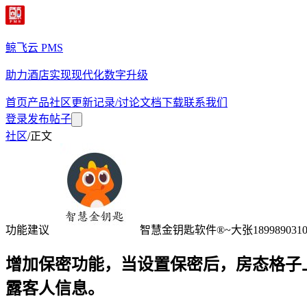
鲸飞云 PMS
助力酒店实现现代化数字升级
首页
产品
社区
更新记录/讨论
文档
下载
联系我们
登录
发布帖子
社区
/
正文
功能建议
智慧金钥匙软件®~大张1899890310
增加保密功能，当设置保密后，房态格子
露客人信息。