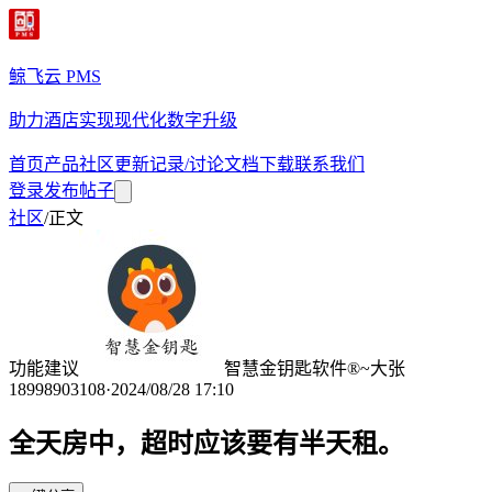
鲸飞云 PMS
助力酒店实现现代化数字升级
首页
产品
社区
更新记录/讨论
文档
下载
联系我们
登录
发布帖子
社区
/
正文
功能建议
智慧金钥匙软件®~大张
18998903108
·
2024/08/28 17:10
全天房中，超时应该要有半天租。