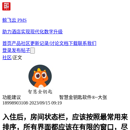
鲸飞云 PMS
助力酒店实现现代化数字升级
首页
产品
社区
更新记录/讨论
文档
下载
联系我们
登录
发布帖子
社区
/
正文
功能建议
智慧金钥匙软件®~大张
18998903108
·
2023/09/15 09:19
入住后，房间状态栏，应该按照最常用来
排序，所有界面都应该在有限的窗口，尽